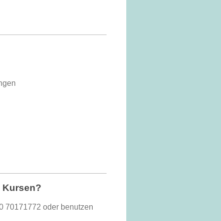
ngen
n Kursen?
0 70171772
oder benutzen